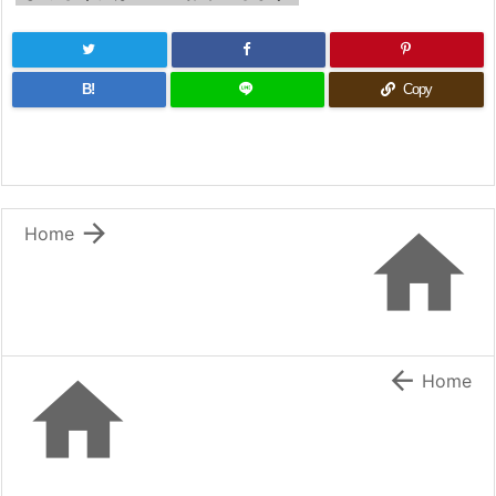
B!
Copy


Home


Home