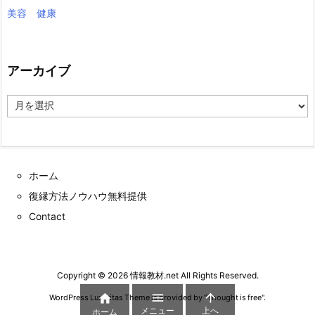
美容 健康
アーカイブ
ア
ー
カ
イ
ブ
ホーム
復縁方法ノウハウ無料提供
Contact
Copyright ©
2026
情報教材.net
All Rights Reserved.



WordPress Luxeritas Theme is provided by "
Thought is free
".
メニュー
上へ
ホーム