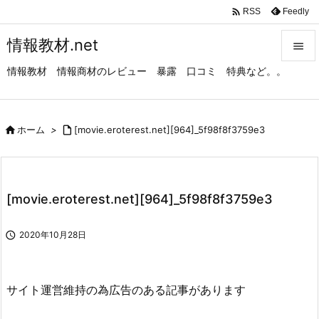

Feedly
RSS
情報教材.net

情報教材 情報商材のレビュー 暴露 口コミ 特典など。。

メニュ

サイド

ホーム
>

[movie.eroterest.net][964]_5f98f8f3759e3

前へ

[movie.eroterest.net][964]_5f98f8f3759e3
次へ


2020年10月28日
検索
サイト運営維持の為広告のある記事があります