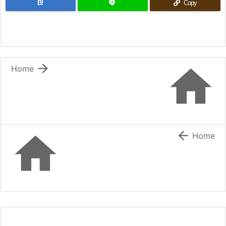
B!
Copy


Home


Home