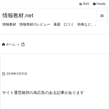

Feedly
RSS
情報教材.net

情報教材 情報商材のレビュー 暴露 口コミ 特典など。。

メニュ

サイド

ホーム
>


前へ

次へ

2016年3月21日

検索
サイト運営維持の為広告のある記事があります