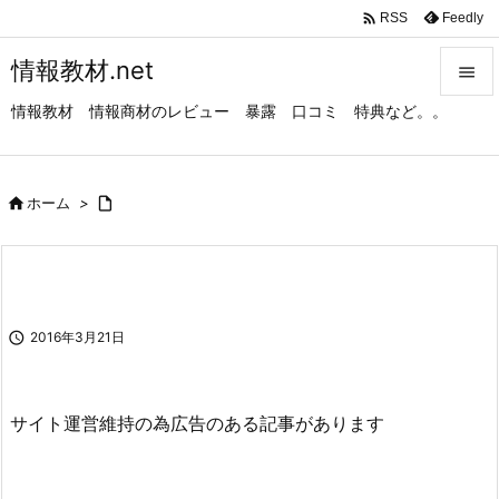

Feedly
RSS
情報教材.net

情報教材 情報商材のレビュー 暴露 口コミ 特典など。。

メニュ

サイド

ホーム
>


前へ

次へ

2016年3月21日

検索
サイト運営維持の為広告のある記事があります