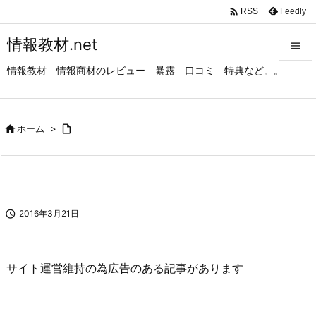

Feedly
RSS
情報教材.net

情報教材 情報商材のレビュー 暴露 口コミ 特典など。。

メニュ

サイド

ホーム
>


前へ

次へ

2016年3月21日

検索
サイト運営維持の為広告のある記事があります