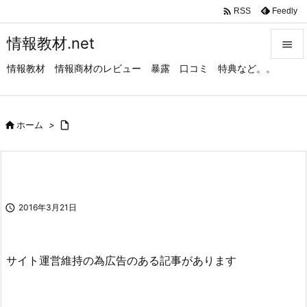

Feedly
RSS
情報教材.net

情報教材 情報商材のレビュー 暴露 口コミ 特典など。。

メニュ

サイド

ホーム
>


前へ

次へ

2016年3月21日

検索
サイト運営維持の為広告のある記事があります