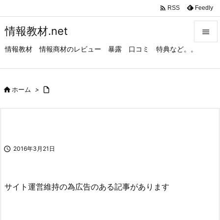

Feedly
RSS
情報教材.net

情報教材 情報商材のレビュー 暴露 口コミ 特典など。。

メニュ

サイド

ホーム
>


前へ

次へ

2016年3月21日

検索
サイト運営維持の為広告のある記事があります