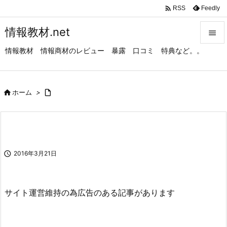

Feedly
RSS
情報教材.net

情報教材 情報商材のレビュー 暴露 口コミ 特典など。。

メニュ

サイド

ホーム
>


前へ

次へ

2016年3月21日

検索
サイト運営維持の為広告のある記事があります