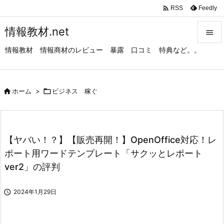

Feedly
RSS
情報教材.net

情報教材 情報商材のレビュー 暴露 口コミ 特典など。。

メニュ

サイド

ホーム
>

ビジネス 稼ぐ

前へ

【ヤバい！？】【販売再開！】OpenOffice対応！レ
次へ
ポート用ワードテンプレート「サクッとレポート

ver2」の評判
検索

2024年1月29日