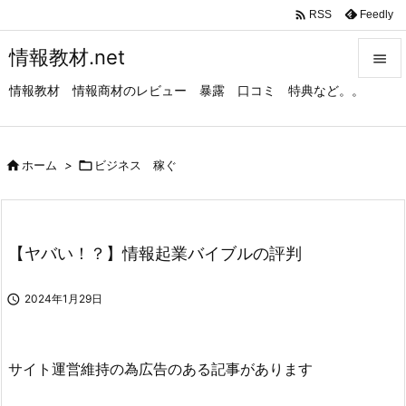

Feedly
RSS
情報教材.net

情報教材 情報商材のレビュー 暴露 口コミ 特典など。。

メニュ

サイド

ホーム
>

ビジネス 稼ぐ

前へ

【ヤバい！？】情報起業バイブルの評判
次へ


2024年1月29日
検索
サイト運営維持の為広告のある記事があります