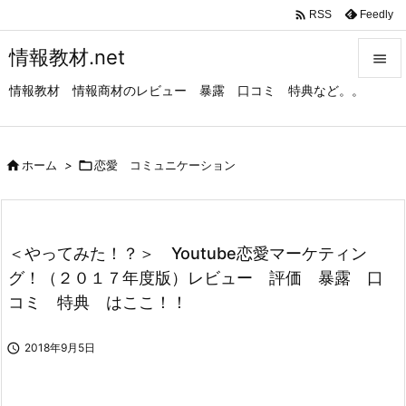

Feedly
RSS
情報教材.net

情報教材 情報商材のレビュー 暴露 口コミ 特典など。。

メニュ

サイド

ホーム
>

恋愛 コミュニケーション

前へ

＜やってみた！？＞ Youtube恋愛マーケティン
次へ
グ！（２０１７年度版）レビュー 評価 暴露 口

コミ 特典 はここ！！
検索

2018年9月5日