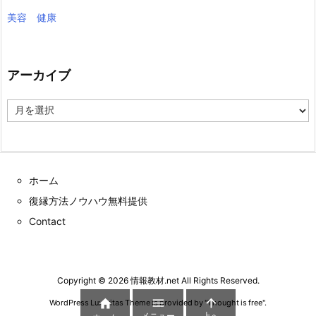
美容 健康
アーカイブ
ア
ー
カ
イ
ブ
ホーム
復縁方法ノウハウ無料提供
Contact
Copyright ©
2026
情報教材.net
All Rights Reserved.



WordPress Luxeritas Theme is provided by "
Thought is free
".
メニュー
上へ