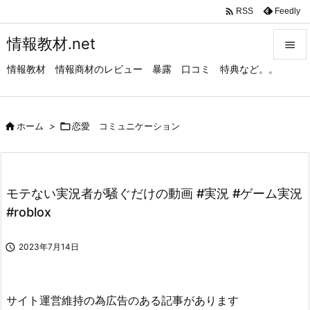

Feedly
RSS
情報教材.net

情報教材 情報商材のレビュー 暴露 口コミ 特典など。。

メニュ

サイド

ホーム
>

恋愛 コミュニケーション

前へ

モテない実況者が騒ぐだけの動画 #実況 #ゲーム実況
次へ
#roblox

検索

2023年7月14日
サイト運営維持の為広告のある記事があります