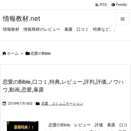

Feedly
RSS
情報教材.net

情報教材 情報商材のレビュー 暴露 口コミ 特典など。。

メニュ

サイド

ホーム
>

恋愛のBible

前へ

恋愛のBible,口コミ,特典,レビュー,評判,評価,ノウハ
次へ
ウ,動画,恋愛,暴露

検索

2019年7月18日

恋愛 コミュニケーション
恋愛のBible レビュー 評価 暴露 口コ