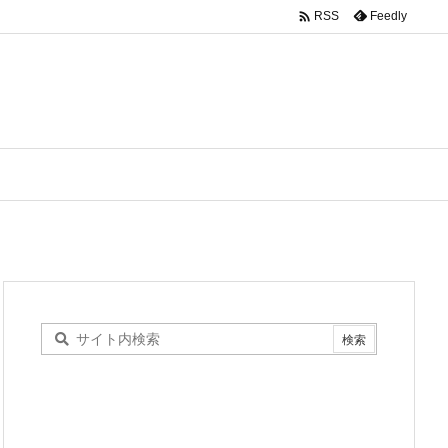

Feedly
RSS