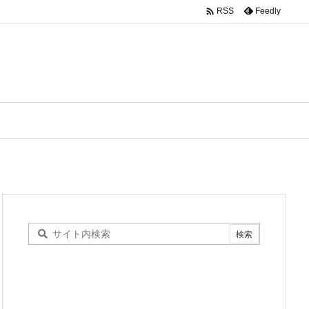

Feedly
RSS