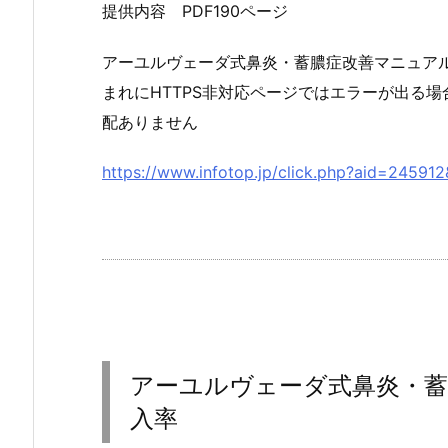
提供内容 PDF190ページ
アーユルヴェーダ式鼻炎・蓄膿症改善マニュア
まれにHTTPS非対応ページではエラーが出る
配ありません
https://www.infotop.jp/click.php?aid=24591
アーユルヴェーダ式鼻炎・蓄
入率