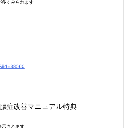
が多くみられます
2&iid=38560
膿症改善マニュアル特典
表示されます