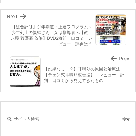

Next
【総合評価】少年剣道・上達プログラム～
少年剣士の親御さん、又は指導者へ【教士
八段 菅野豪 監修】DVD2枚組 口コミ レ
ビュー 評判は？

Prev
【効果なし！？】耳鳴りの原因と治療法
【チェン式耳鳴り改善法】 レビュー 評
判 口コミから見えてきたもの