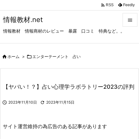

Feedly
RSS
情報教材.net

情報教材 情報商材のレビュー 暴露 口コミ 特典など。。

メニュ

サイド

ホーム
>

エンターテーメント 占い

前へ

【ヤバい！？】占い心理学ラボラトリー2023の評判
次へ


2023年11月10日

2023年11月15日
検索
サイト運営維持の為広告のある記事があります