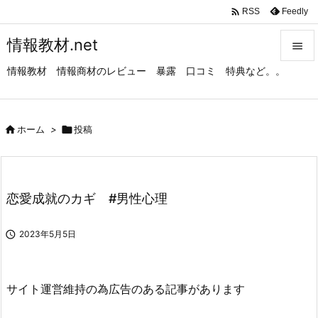

Feedly
RSS
情報教材.net

情報教材 情報商材のレビュー 暴露 口コミ 特典など。。

メニュ

サイド

ホーム
>

投稿

前へ

恋愛成就のカギ #男性心理
次へ


2023年5月5日
検索
サイト運営維持の為広告のある記事があります