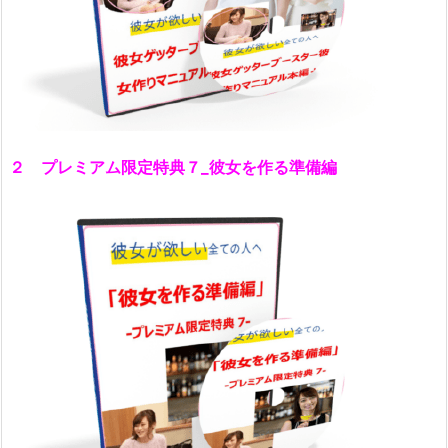
２ プレミアム限定特典７_彼女を作る準備編