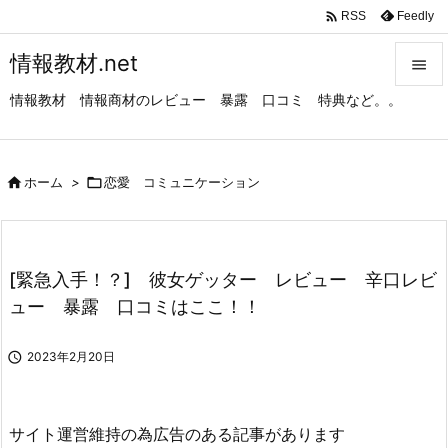

Feedly
RSS
情報教材.net

情報教材 情報商材のレビュー 暴露 口コミ 特典など。。

メニュ

サイド

ホーム
>

恋愛 コミュニケーション

前へ

[緊急入手！？] 彼女ゲッター レビュー 辛口レビ
次へ
ュー 暴露 口コミはここ！！

検索

2023年2月20日
サイト運営維持の為広告のある記事があります