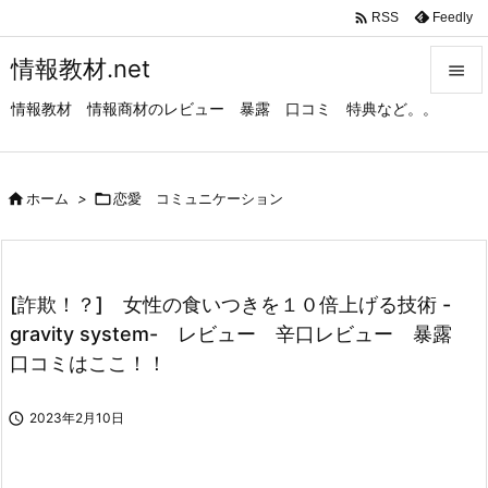

Feedly
RSS
情報教材.net

情報教材 情報商材のレビュー 暴露 口コミ 特典など。。

メニュ

サイド

ホーム
>

恋愛 コミュニケーション

前へ

[詐欺！？] 女性の食いつきを１０倍上げる技術 -
次へ
gravity system- レビュー 辛口レビュー 暴露

口コミはここ！！
検索

2023年2月10日