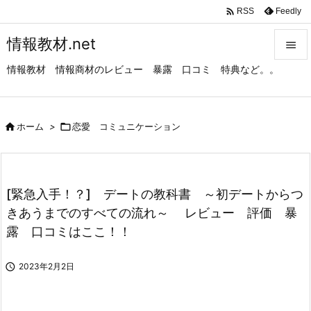

Feedly
RSS
情報教材.net

情報教材 情報商材のレビュー 暴露 口コミ 特典など。。

メニュ

サイド

ホーム
>

恋愛 コミュニケーション

前へ

[緊急入手！？] デートの教科書 ～初デートからつ
次へ
きあうまでのすべての流れ～ レビュー 評価 暴

露 口コミはここ！！
検索

2023年2月2日