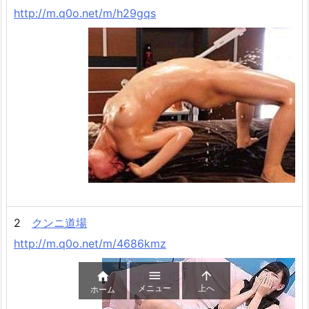
http://m.q0o.net/m/h29gqs
2
クンニ道場
http://m.q0o.net/m/4686kmz



メニュー
上へ
ホーム