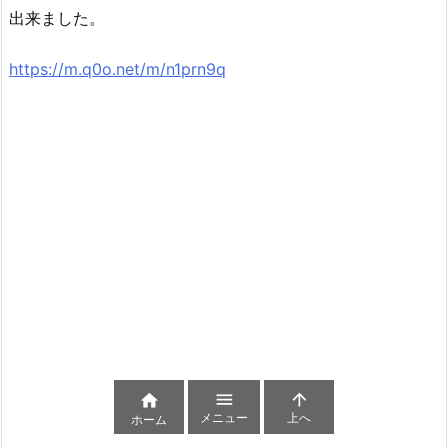
出来ました。
https://m.q0o.net/m/n1prn9q



メニュー
上へ
ホーム