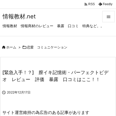

Feedly
RSS
情報教材.net

情報教材 情報商材のレビュー 暴露 口コミ 特典など。。

メニュ

サイド

ホーム
>

恋愛 コミュニケーション

前へ

[緊急入手！？] 膣イキ記憶術・パーフェクトビデ
次へ
オ レビュー 評価 暴露 口コミはここ！！

検索

2022年12月17日
サイト運営維持の為広告のある記事があります