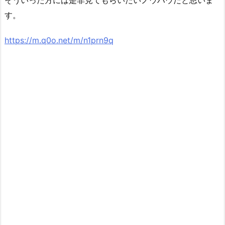
す。
https://m.q0o.net/m/n1prn9q