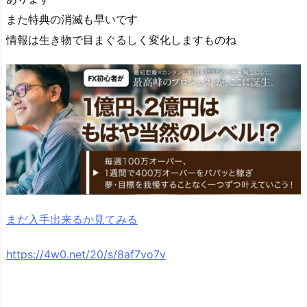
また特典の消滅も早いです
情報は生き物で目まぐるしく変化しますものね
まだ入手出来るか見てみる
https://4w0.net/20/s/8af7vo7v