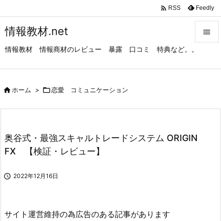

Feedly
RSS
情報教材.net

情報教材 情報商材のレビュー 暴露 口コミ 特典など。。

メニュ

サイド

ホーム
>

恋愛 コミュニケーション

前へ

奥谷式・最強スキャルトレードシステム ORIGIN
次へ
FX 【検証・レビュー】

検索

2022年12月16日
サイト運営維持の為広告のある記事があります