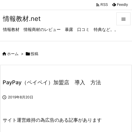

Feedly
RSS
情報教材.net

情報教材 情報商材のレビュー 暴露 口コミ 特典など。。

メニュ

サイド

ホーム
>

投稿

前へ

PayPay（ペイペイ）加盟店 導入 方法
次へ


2019年8月20日
検索
サイト運営維持の為広告のある記事があります