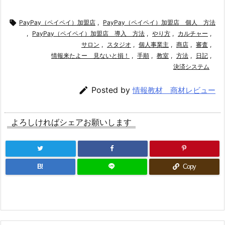

PayPay（ペイペイ）加盟店
,
PayPay（ペイペイ）加盟店 個人 方法
,
PayPay（ペイペイ）加盟店 導入 方法
,
やり方
,
カルチャー
,
サロン
,
スタジオ
,
個人事業主
,
商店
,
審査
,
情報来たよー 見ないと損！
,
手順
,
教室
,
方法
,
日記
,
決済システム

Posted by
情報教材 商材レビュー
よろしければシェアお願いします
B!
Copy