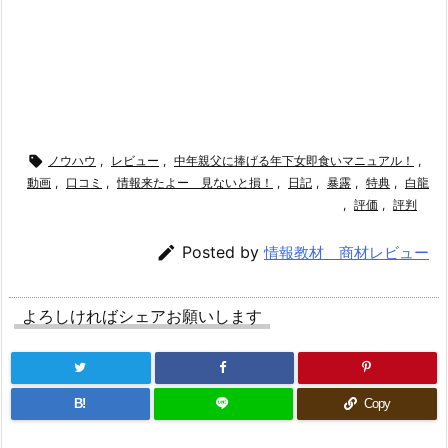

ノウハウ
,
レビュー
,
中年親父に捧げる年下女即食いマニュアル！
,
動画
,
口コミ
,
情報来たよー 見ないと損！
,
日記
,
暴露
,
特典
,
白龍
,
評価
,
評判

Posted by
情報教材 商材レビュー
よろしければシェアお願いします
B!
Copy