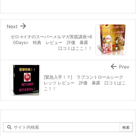

Next
ゼロ→イチのスーパーメルマガ実践講座<6
0Days> 特典 レビュー 評価 暴露
口コミはここ！！

Prev
[緊急入手！？] ラブコントロールシーク
レッツ レビュー 評価 暴露 口コミはこ
こ！！