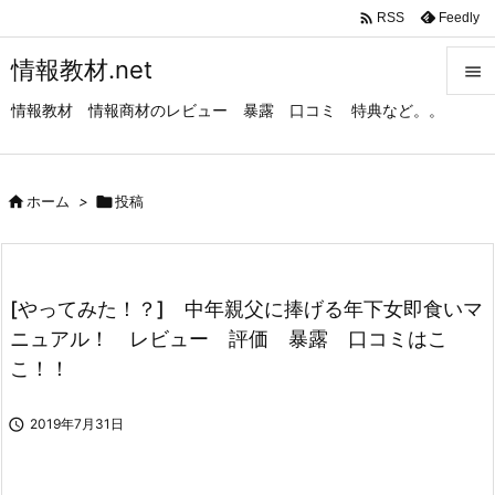

Feedly
RSS
情報教材.net

情報教材 情報商材のレビュー 暴露 口コミ 特典など。。

メニュ

サイド

ホーム
>

投稿

前へ

[やってみた！？] 中年親父に捧げる年下女即食いマ
次へ
ニュアル！ レビュー 評価 暴露 口コミはこ

こ！！
検索

2019年7月31日