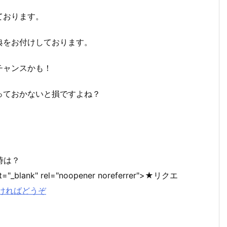
ております。
典をお付けしております。
チャンスかも！
っておかないと損ですよね？
時は？
et="_blank" rel="noopener noreferrer">★リクエ
ければどうぞ