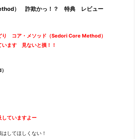
e Method） 詐欺かっ！？ 特典 レビュー
ア・メソッド（Sedori Core Method）
ています 見ないと損！！
d）
及していますよー
損はしてほしくない！