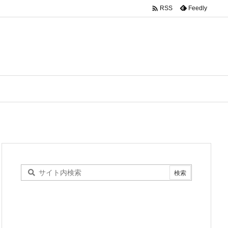

Feedly
RSS