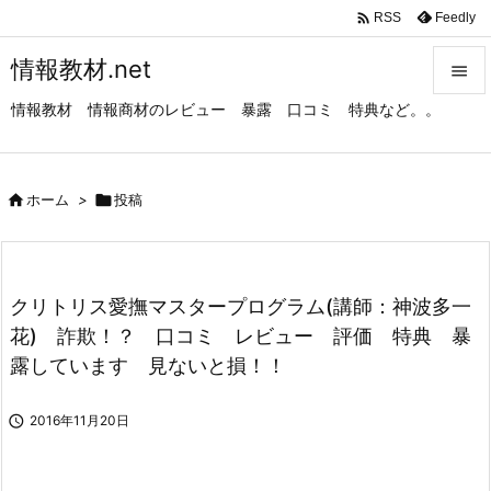

Feedly
RSS
情報教材.net

情報教材 情報商材のレビュー 暴露 口コミ 特典など。。

メニュ

サイド

ホーム
>

投稿

前へ

クリトリス愛撫マスタープログラム(講師：神波多一
次へ
花) 詐欺！？ 口コミ レビュー 評価 特典 暴

露しています 見ないと損！！
検索

2016年11月20日