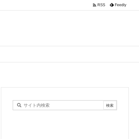

Feedly
RSS