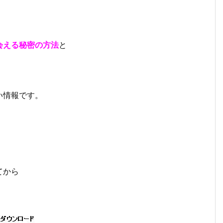
会える秘密の方法
と
い情報です。
てから