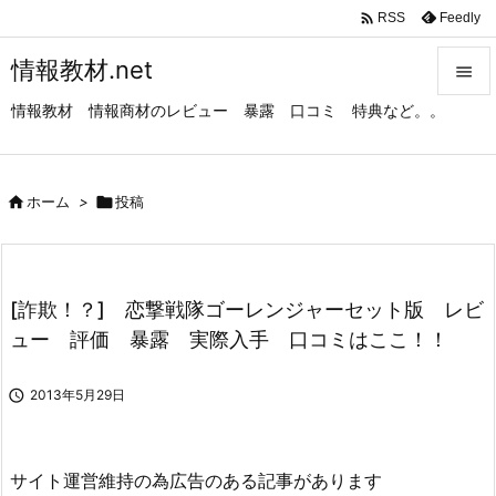

Feedly
RSS
情報教材.net

情報教材 情報商材のレビュー 暴露 口コミ 特典など。。

メニュ

サイド

ホーム
>

投稿

前へ

[詐欺！？] 恋撃戦隊ゴーレンジャーセット版 レビ
次へ
ュー 評価 暴露 実際入手 口コミはここ！！

検索

2013年5月29日
サイト運営維持の為広告のある記事があります