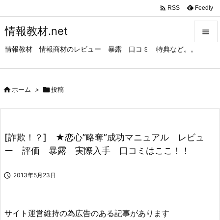

Feedly
RSS
情報教材.net

情報教材 情報商材のレビュー 暴露 口コミ 特典など。。

メニュ

サイド

ホーム
>

投稿

前へ

[詐欺！？] ★恋心”略奪”成功マニュアル レビュ
次へ
ー 評価 暴露 実際入手 口コミはここ！！

検索

2013年5月23日
サイト運営維持の為広告のある記事があります