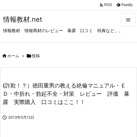

Feedly
RSS
情報教材.net

情報教材 情報商材のレビュー 暴露 口コミ 特典など。。

メニュ

サイド

ホーム
>

投稿

前へ

(詐欺！？）徳田重男の教える絶倫マニュアル・Ｅ
次へ
Ｄ・中折れ・勃起不全・対策 レビュー 評価 暴

露 実際購入 口コミはここ！！
検索

2013年5月12日