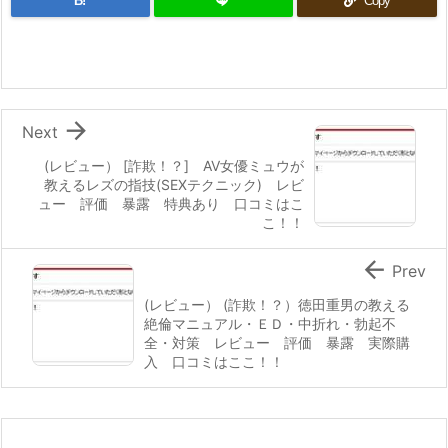
B!
Copy

Next
(レビュー） [詐欺！？] AV女優ミュウが
教えるレズの指技(SEXテクニック) レビ
ュー 評価 暴露 特典あり 口コミはこ
こ！！

Prev
(レビュー） (詐欺！？）徳田重男の教える
絶倫マニュアル・ＥＤ・中折れ・勃起不
全・対策 レビュー 評価 暴露 実際購
入 口コミはここ！！