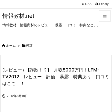

Feedly
RSS
情報教材.net

情報教材 情報商材のレビュー 暴露 口コミ 特典など。。

メニュ

サイド

ホーム
>

投稿

前へ

(レビュー） [詐欺！？] 月収5000万円！LFM-
次へ
TV2012 レビュー 評価 暴露 特典あり 口コミ

はここ！！
検索

2012年6月18日