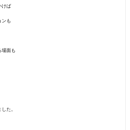
いけば
ョンも
る場面も
ました。