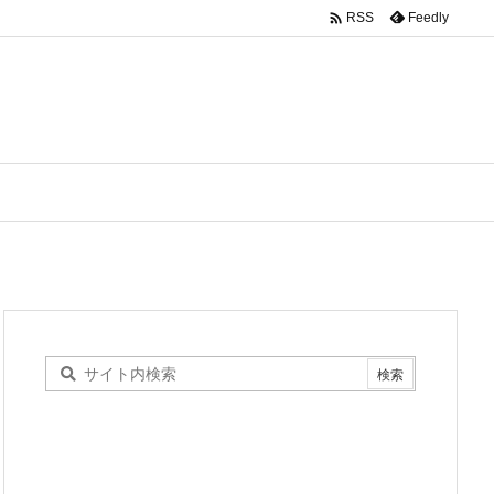

Feedly
RSS