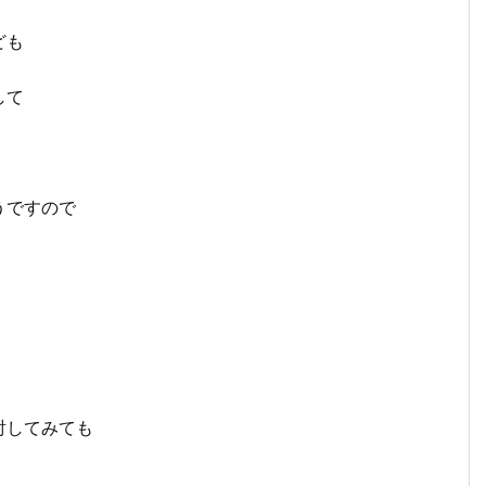
ども
して
うですので
。
討してみても