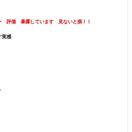
ー 評価 暴露しています 見ないと損！！
ぐ実感
？